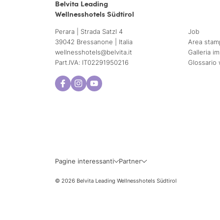
Belvita Leading
Wellnesshotels Südtirol
Perara | Strada Satzl 4
Job
39042 Bressanone | Italia
Area stam
wellnesshotels@
belvita.
it
Galleria i
Part.IVA: IT02291950216
Glossario 
Pagine interessanti
Partner
© 2026 Belvita Leading Wellnesshotels Südtirol