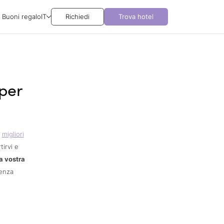
Buoni regalo
IT
Richiedi
Trova hotel
 per
i
migliori
tirvi e
a vostra
ienza