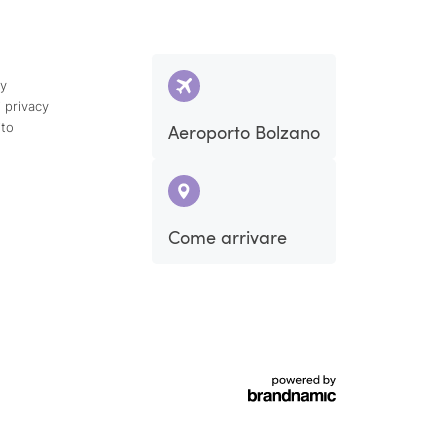
cy
 privacy
ito
Aeroporto Bolzano
Come arrivare