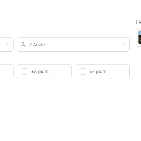
H
2 Adulti
±3 giorni
±7 giorni