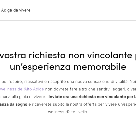
ige da vivere
o Adige da vivere
acanze
oni
oni
 con il cane
vostra richiesta non vincolante
un’esperienza memorabile
 bel respiro, rilassatevi e riscoprite una nuova sensazione di vitalità. Ne
wellness dell’Alto Adige
non dovrete fare altro che sentirvi leggeri, diver
arvi alla gioia di vivere.
Inviate ora una richiesta non vincolante per l
anza da sogno
e riceverete subito la nostra offerta per vivere un’esper
wellness d’alto livello.