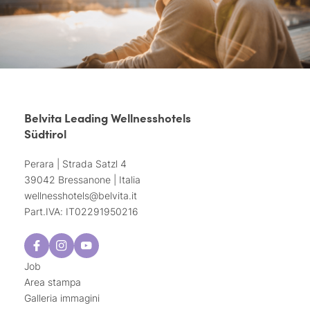
Belvita Leading Wellnesshotels
Südtirol
Perara | Strada Satzl 4
39042 Bressanone | Italia
wellnesshotels@
belvita.
it
Part.IVA: IT02291950216
Job
Area stampa
Galleria immagini