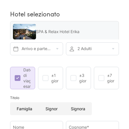
Hotel selezionato
SPA & Relax Hotel Erika
Arrivo e partenza*
2 Adulti
Date
di
±1
±3
±7
viaggio
giorno
giorni
giorni
esatte
Titolo
Famiglia
Signor
Signora
Nome
Cognome*