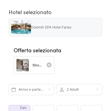
Hotel selezionato
Dolomiti SPA Hotel Fanes
Offerta selezionata
Short-Stay da Domenica a Venerdì
Arrivo e partenza*
2 Adulti
Date