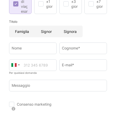
di
±1
±3
±7
viaggio
giorno
giorni
giorni
esatte
Titolo
Famiglia
Signor
Signora
Nome
Cognome*
E-mail*
Per qualsiasi domanda
Messaggio
Consenso marketing