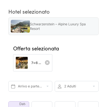
Hotel selezionato
Schwarzenstein – Alpine Luxury Spa
Resort
Offerta selezionata
7=6 top offerta settimanale
Arrivo e partenza*
2 Adulti
Date