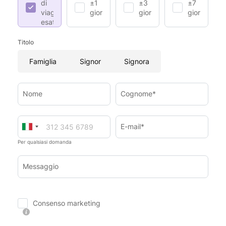
di
±1
±3
±7
viaggio
giorno
giorni
giorni
esatte
Titolo
Famiglia
Signor
Signora
Nome
Cognome*
E-mail*
Per qualsiasi domanda
Messaggio
Consenso marketing