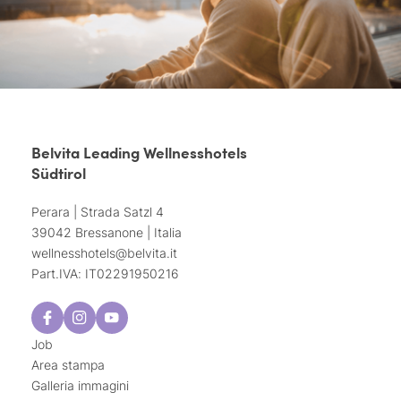
Belvita Leading Wellnesshotels
Südtirol
Perara | Strada Satzl 4
39042 Bressanone | Italia
wellnesshotels@
belvita.
it
Part.IVA: IT02291950216
Job
Area stampa
Galleria immagini