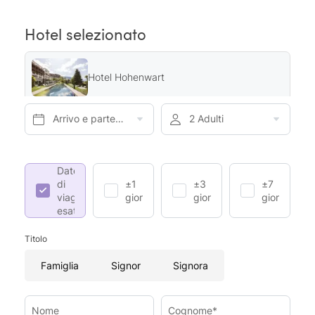
Hotel selezionato
Hotel Hohenwart
Arrivo e partenza*
2 Adulti
Date
di
±1
±3
±7
viaggio
giorno
giorni
giorni
esatte
Titolo
Famiglia
Signor
Signora
Nome
Cognome*