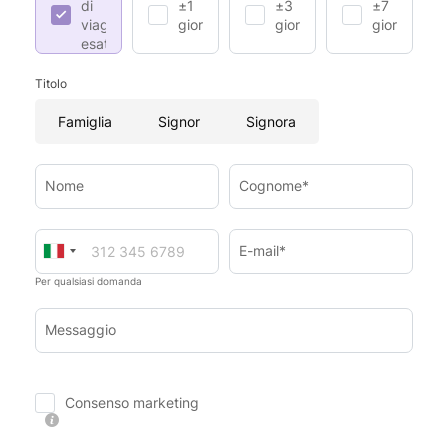
di
±1
±3
±7
viaggio
giorno
giorni
giorni
esatte
Titolo
Famiglia
Signor
Signora
Nome
Cognome*
E-mail*
Per qualsiasi domanda
Messaggio
Consenso marketing