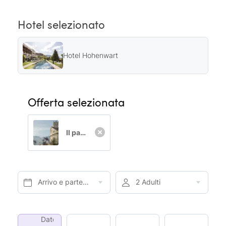
Hotel selezionato
Hotel Hohenwart
Offerta selezionata
Il palco privilegiato su Merano
Arrivo e partenza*
2 Adulti
Date