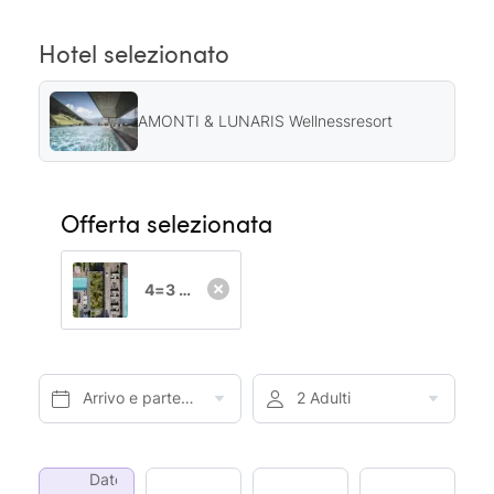
Hotel selezionato
AMONTI & LUNARIS Wellnessresort
Offerta selezionata
4=3 Vi regaliamo un giorno di vacanza
Arrivo e partenza*
2 Adulti
Date