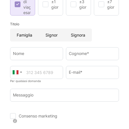
di
±1
±3
±7
viaggio
giorno
giorni
giorni
esatte
Titolo
Famiglia
Signor
Signora
Nome
Cognome*
E-mail*
Per qualsiasi domanda
Messaggio
Consenso marketing