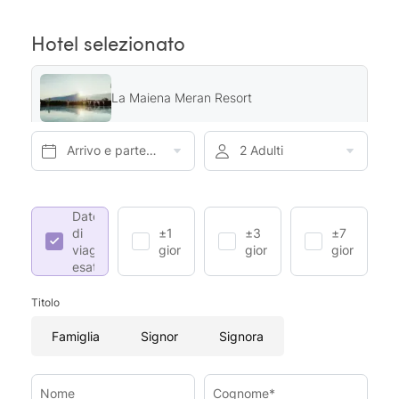
Hotel selezionato
La Maiena Meran Resort
Arrivo e partenza*
2 Adulti
Date
di
±1
±3
±7
viaggio
giorno
giorni
giorni
esatte
Titolo
Famiglia
Signor
Signora
Nome
Cognome*