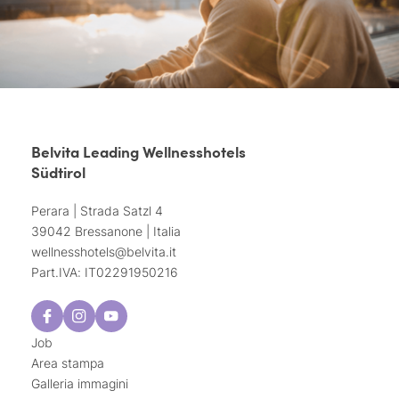
Belvita Leading Wellnesshotels
Südtirol
Perara | Strada Satzl 4
39042 Bressanone | Italia
wellnesshotels@
belvita.
it
Part.IVA: IT02291950216
Job
Area stampa
Galleria immagini