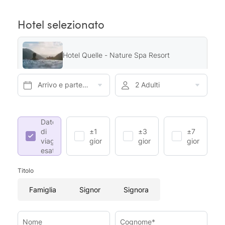
Hotel selezionato
Hotel Quelle - Nature Spa Resort
Arrivo e partenza*
2 Adulti
Date
di
±1
±3
±7
viaggio
giorno
giorni
giorni
esatte
Titolo
Famiglia
Signor
Signora
Nome
Cognome*