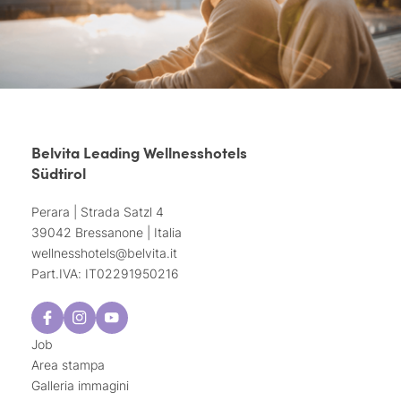
Belvita Leading Wellnesshotels
Südtirol
Perara | Strada Satzl 4
39042 Bressanone | Italia
wellnesshotels@
belvita.
it
Part.IVA: IT02291950216
Job
Area stampa
Galleria immagini