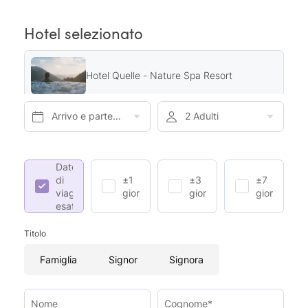
Hotel selezionato
Hotel Quelle - Nature Spa Resort
Arrivo e partenza*
2 Adulti
Date
di
±1
±3
±7
viaggio
giorno
giorni
giorni
esatte
Titolo
Famiglia
Signor
Signora
Nome
Cognome*