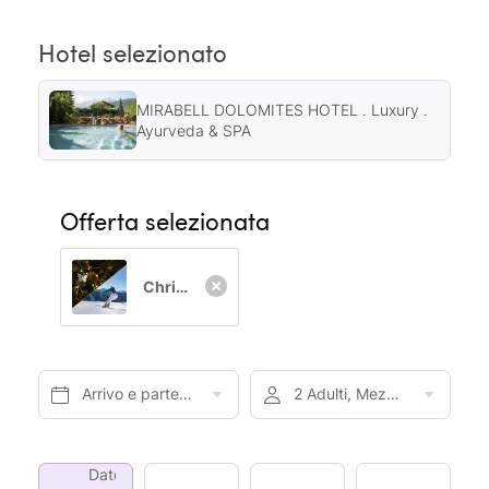
Hotel selezionato
MIRABELL DOLOMITES HOTEL . Luxury .
Ayurveda & SPA
Offerta selezionata
Christmas Opening - da 4 notti
Arrivo e partenza*
2 Adulti, Mezza pensione
Date