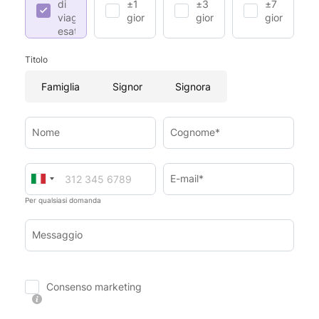
di
±1
±3
±7
viaggio
giorno
giorni
giorni
esatte
Titolo
Famiglia
Signor
Signora
Nome
Cognome*
E-mail*
Per qualsiasi domanda
Messaggio
Consenso marketing