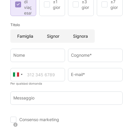
di
±1
±3
±7
viaggio
giorno
giorni
giorni
esatte
Titolo
Famiglia
Signor
Signora
Nome
Cognome*
E-mail*
Per qualsiasi domanda
Messaggio
Consenso marketing