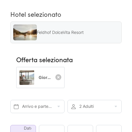
Hotel selezionato
Feldhof DolceVita Resort
Offerta selezionata
Giornate di relax
Arrivo e partenza*
2 Adulti
Date