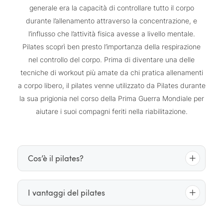
generale era la capacità di controllare tutto il corpo
durante l’allenamento attraverso la concentrazione, e
l’influsso che l’attività fisica avesse a livello mentale.
Pilates scoprì ben presto l’importanza della respirazione
nel controllo del corpo. Prima di diventare una delle
tecniche di workout più amate da chi pratica allenamenti
a corpo libero, il pilates venne utilizzato da Pilates durante
la sua prigionia nel corso della Prima Guerra Mondiale per
aiutare i suoi compagni feriti nella riabilitazione.
Cos’è il pilates?
Il pilates è un allenamento dolce, ma intensivo, per
I vantaggi del pilates
tutto il corpo. Questa disciplina si focalizza sulla
powerhouse
cosiddetta
, ovvero la parte centrale