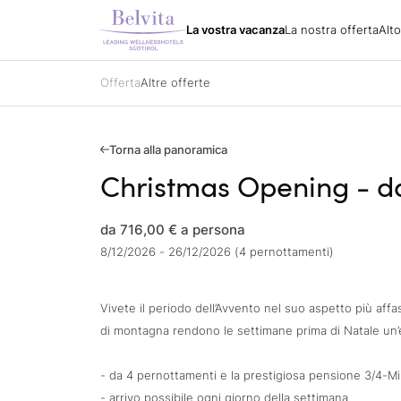
Alto Ad
Pacchetti vacanza
Tutti gli hotel
Belvita Spirit
La vostra vacanza
La nostra offerta
Alt
La nostra offerta
Aree v
Galleria immagini
Pacchetti vacanza
Escursi
Come arrivare
Pacchetti vacanza
Bike
Richiesta catalogo
Specializzazioni
Golf
Offerta
Altre offerte
Partner
Belvita Spirit
Tutti gli hotel
Buoni regalo
Sci
Jobs
Attrazi
Contatti
Vacanza
Buoni regalo
Richiesta
Torna alla panoramica
Prenotazione
Christmas Opening - da
Galleria immagini
da 716,00 €
a persona
8/12/2026 - 26/12/2026 (4 pernottamenti)
Vivete il periodo dell’Avvento nel suo aspetto più affas
di montagna rendono le settimane prima di Natale un’
- da 4 pernottamenti e la prestigiosa pensione 3/4-Mi
- arrivo possibile ogni giorno della settimana