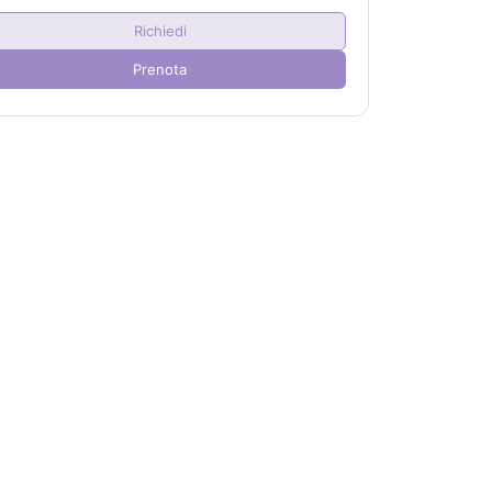
Adulto/i
2
Richiedi
Bambino/i
0
Prenota