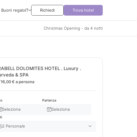
Buoni regalo
IT
Richiedi
Trova hotel
Christmas Opening - da 4 notti
RABELL DOLOMITES HOTEL . Luxury .
urveda & SPA
716,00 €
a persona
vo
Partenza
Seleziona
Seleziona
ti
2 Persona/e