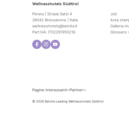
Wellnesshotels Südtirol
Perara | Strada Satzl 4
Job
39042 Bressanone | Italia
Area stam
wellnesshotels@
belvita.
it
Galleria i
Part.IVA: IT02291950216
Glossario 
Pagine interessanti
Partner
© 2026 Belvita Leading Wellnesshotels Südtirol