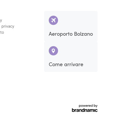
cy
 privacy
ito
Aeroporto Bolzano
Come arrivare