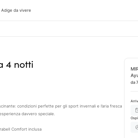
ige da vivere
o Adige da vivere
acanze
oni
oni
 con il cane
 4 notti
MI
Ay
da 
Arri
cinante: condizioni perfette per gli sport invernali e l’aria fresca
esperienza davvero speciale.
Ospi
rabell Comfort inclusa