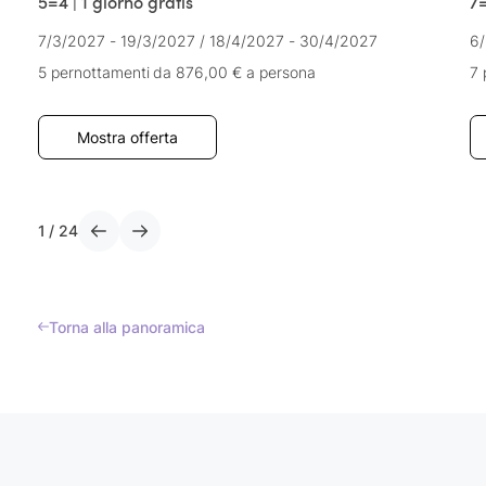
5=4 | 1 giorno gratis
7=
7/3/2027 - 19/3/2027
/
18/4/2027 - 30/4/2027
6/
5 pernottamenti
da 876,00 €
a persona
7 
Mostra offerta
1
/
24
Torna alla panoramica