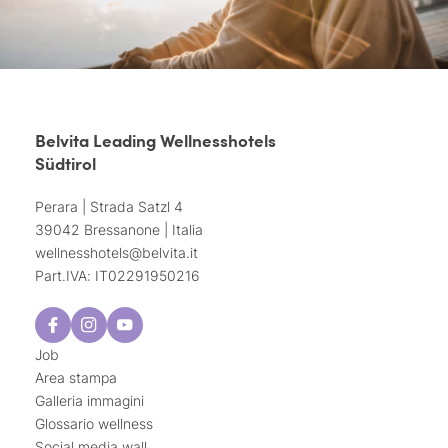
Belvita Leading Wellnesshotels
Südtirol
Perara | Strada Satzl 4
39042 Bressanone | Italia
wellnesshotels@
belvita.
it
Part.IVA: IT02291950216
Job
Area stampa
Galleria immagini
Glossario wellness
Social media wall