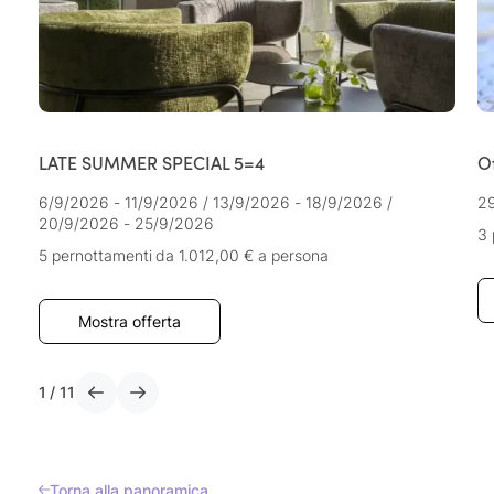
LATE SUMMER SPECIAL 5=4
O
6/9/2026 - 11/9/2026
/
13/9/2026 - 18/9/2026
/
29
20/9/2026 - 25/9/2026
3 
5 pernottamenti
da 1.012,00 €
a persona
Mostra offerta
1
/
11
Torna alla panoramica