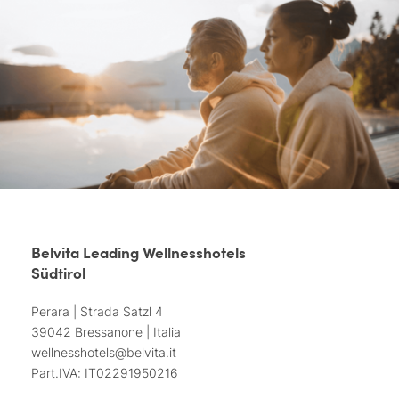
Belvita Leading Wellnesshotels
Südtirol
Perara | Strada Satzl 4
39042 Bressanone | Italia
wellnesshotels@
belvita.
it
Part.IVA: IT02291950216