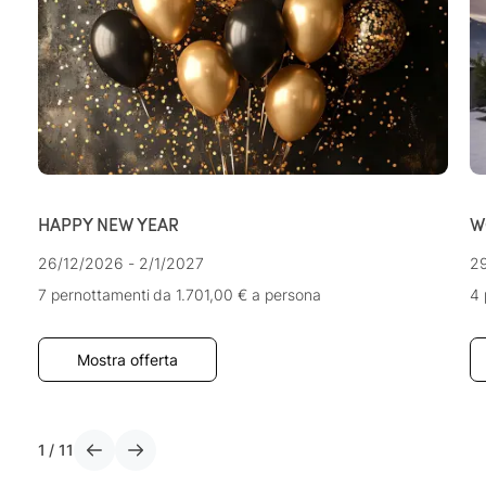
HAPPY NEW YEAR
W
26/12/2026 - 2/1/2027
29
7 pernottamenti
da 1.701,00 €
a persona
4 
Mostra offerta
1
/
11