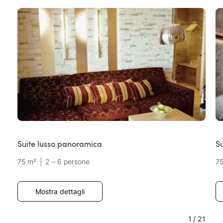
Suite lusso panoramica
S
75 m²
|
2 – 6 persone
7
Mostra dettagli
1
/
21