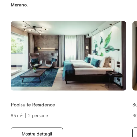
Merano
.
Poolsuite Residence
Su
85 m²
|
2 persone
6
Mostra dettagli