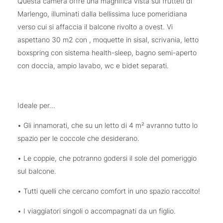
Questa camera offre una magnifica vista sui frutteti di
Marlengo, illuminati dalla bellissima luce pomeridiana
verso cui si affaccia il balcone rivolto a ovest. Vi
aspettano 30 m2 con , moquette in sisal, scrivania, letto
boxspring con sistema health-sleep, bagno semi-aperto
con doccia, ampio lavabo, wc e bidet separati.
Ideale per...
• Gli innamorati, che su un letto di 4 m² avranno tutto lo
spazio per le coccole che desiderano.
• Le coppie, che potranno godersi il sole del pomeriggio
sul balcone.
• Tutti quelli che cercano comfort in uno spazio raccolto!
• I viaggiatori singoli o accompagnati da un figlio.