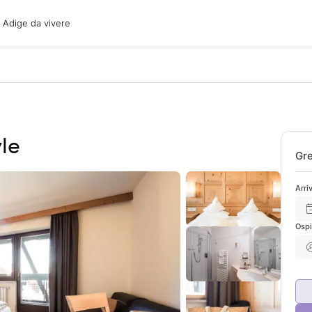
ige da vivere
o Adige da vivere
acanze
oni
oni
 con il cane
le
Gre
Arri
Ospi