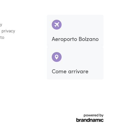
cy
 privacy
ito
Aeroporto Bolzano
Come arrivare