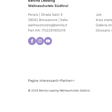
Belvita Leading
Wellnesshotels Südtirol
Perara | Strada Satzl 4
Job
39042 Bressanone | Italia
Area stam
wellnesshotels@
belvita.
it
Galleria i
Part.IVA: IT02291950216
Glossario 
Pagine interessanti
Partner
© 2026 Belvita Leading Wellnesshotels Südtirol