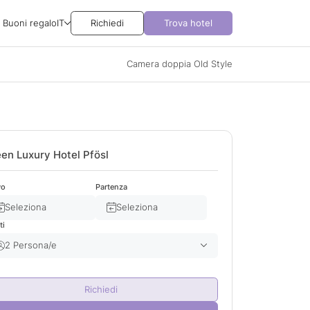
Buoni regalo
IT
Richiedi
Trova hotel
Camera doppia Old Style
en Luxury Hotel Pfösl
vo
Partenza
Seleziona
Seleziona
ti
2 Persona/e
Adulto/i
2
Richiedi
Bambino/i
0