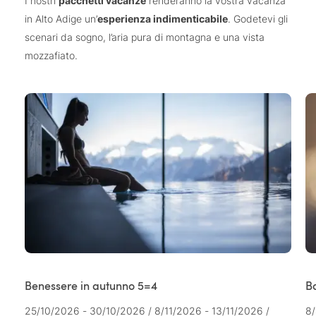
I nostri
pacchetti vacanze
renderanno la vostra vacanza
in Alto Adige un’
esperienza indimenticabile
. Godetevi gli
scenari da sogno, l’aria pura di montagna e una vista
mozzafiato.
Benessere in autunno 5=4
B
25/10/2026 - 30/10/2026
/
8/11/2026 - 13/11/2026
/
8/