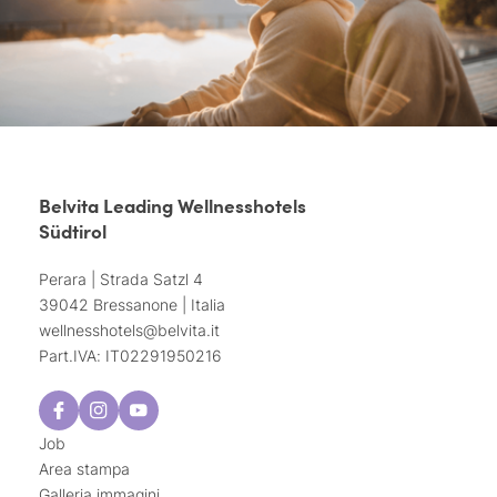
Belvita Leading Wellnesshotels
Südtirol
Perara | Strada Satzl 4
39042 Bressanone | Italia
wellnesshotels@
belvita.
it
Part.IVA: IT02291950216
Job
Area stampa
Galleria immagini