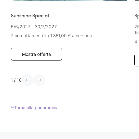
Sunshine Special
S
6/6/2027 - 30/7/2027
25
15
7 pernottamenti
da 1.351,00 €
a persona
4 
Mostra offerta
1
/
18
Torna alla panoramica