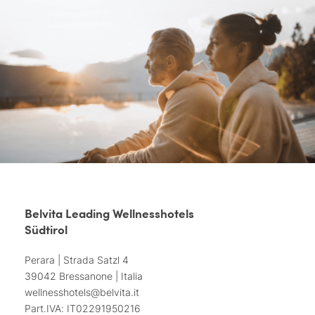
Belvita Leading Wellnesshotels
Südtirol
Perara | Strada Satzl 4
39042 Bressanone | Italia
wellnesshotels@
belvita.
it
Part.IVA: IT02291950216