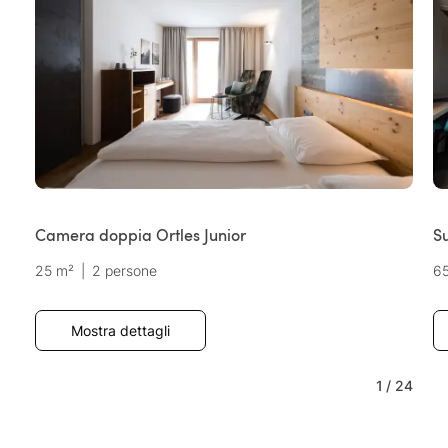
Camera doppia Ortles Junior
S
25 m²
|
2 persone
6
Mostra dettagli
1
/
24