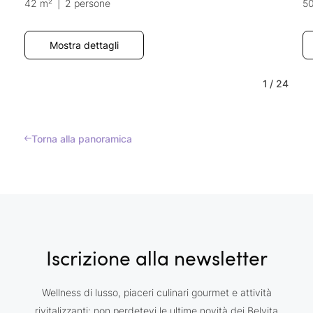
42 m²
|
2 persone
5
Mostra dettagli
1
/
24
Torna alla panoramica
Iscrizione alla newsletter
Wellness di lusso, piaceri culinari gourmet e attività
rivitalizzanti: non perdetevi le ultime novità dei Belvita