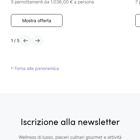
5 pernottamenti
da 1.036,00 €
a persona
7 
Mostra offerta
1
/
5
Torna alla panoramica
Iscrizione alla newsletter
Wellness di lusso, piaceri culinari gourmet e attività