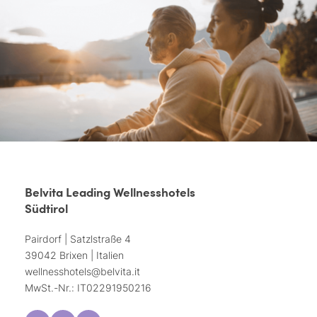
Belvita Leading Wellnesshotels
Südtirol
Pairdorf | Satzlstraße 4
39042 Brixen | Italien
wellnesshotels@
belvita.
it
MwSt.-Nr.: IT02291950216