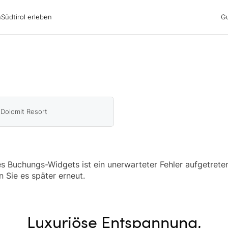
irol erleben
n
Südtirol erleben
G
ubsgebiete
ern
n
nswürdigkeiten
ub mit Hund
 Dolomit Resort
 Buchungs-Widgets ist ein unerwarteter Fehler aufgetreten
n Sie es später erneut.
Luxuriöse Entspannung,