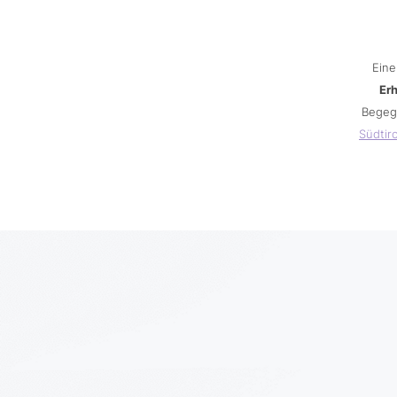
Eine
Er
Begeg
Südtiro