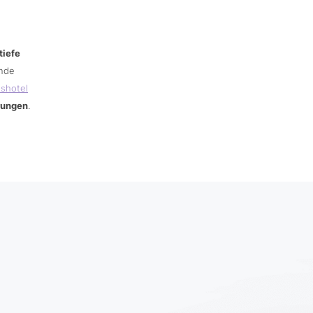
tiefe
ende
sshotel
rungen
.