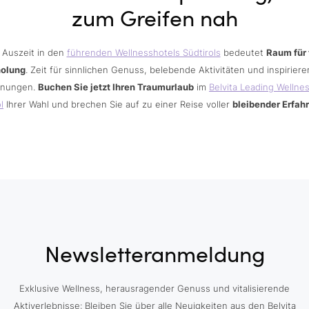
zum Greifen nah
 Auszeit in den
führenden Wellnesshotels Südtirols
bedeutet
Raum für 
holung
. Zeit für sinnlichen Genuss, belebende Aktivitäten und inspirier
nungen.
Buchen Sie jetzt Ihren Traumurlaub
im
Belvita Leading Wellne
l
Ihrer Wahl und brechen Sie auf zu einer Reise voller
bleibender Erfah
Newsletteranmeldung
Exklusive Wellness, herausragender Genuss und vitalisierende
Aktiverlebnisse: Bleiben Sie über alle Neuigkeiten aus den Belvita