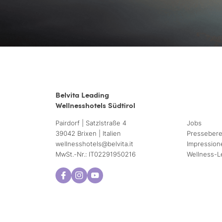
Belvita Leading
Wellnesshotels Südtirol
Pairdorf | Satzlstraße 4
Jobs
39042 Brixen | Italien
Pressebere
wellnesshotels@
belvita.
it
Impression
MwSt.-Nr.: IT02291950216
Wellness-L