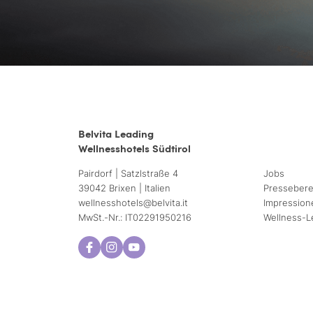
Belvita Leading
Wellnesshotels Südtirol
Pairdorf | Satzlstraße 4
Jobs
39042 Brixen | Italien
Pressebere
wellnesshotels@
belvita.
it
Impression
MwSt.-Nr.: IT02291950216
Wellness-L