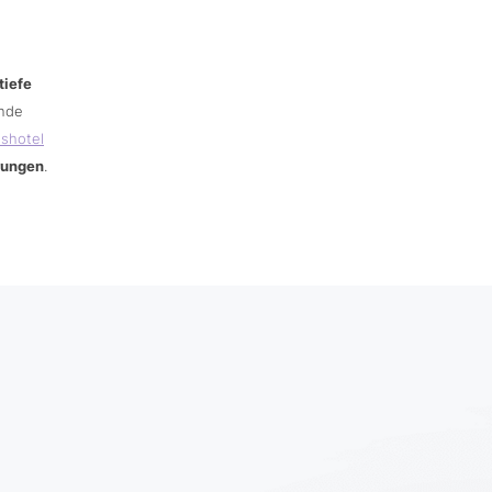
tiefe
ende
sshotel
rungen
.