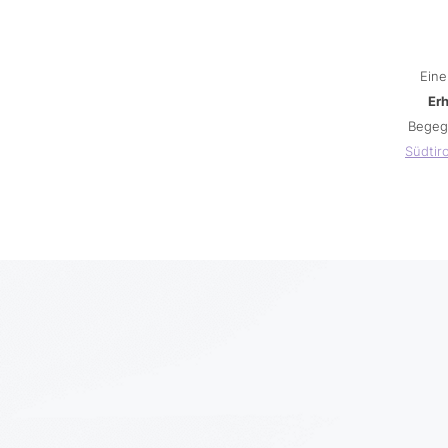
Eine
Er
Begeg
Südtiro