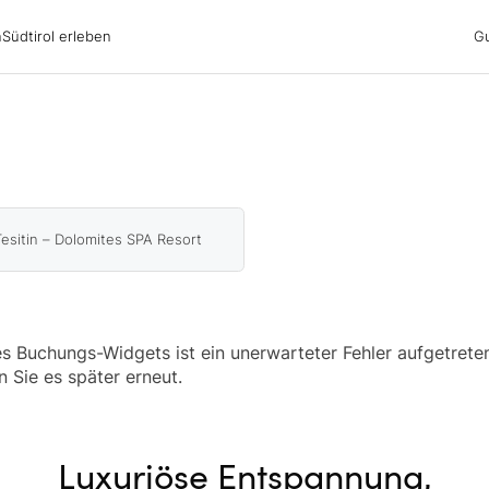
irol erleben
n
Südtirol erleben
G
ubsgebiete
ern
n
nswürdigkeiten
ub mit Hund
esitin – Dolomites SPA Resort
 Buchungs-Widgets ist ein unerwarteter Fehler aufgetreten
n Sie es später erneut.
Luxuriöse Entspannung,