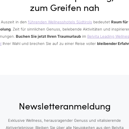
zum Greifen nah
 Auszeit in den
führenden Wellnesshotels Südtirols
bedeutet
Raum für 
holung
. Zeit für sinnlichen Genuss, belebende Aktivitäten und inspirier
nungen.
Buchen Sie jetzt Ihren Traumurlaub
im
Belvita Leading Wellne
l
Ihrer Wahl und brechen Sie auf zu einer Reise voller
bleibender Erfah
Newsletteranmeldung
Exklusive Wellness, herausragender Genuss und vitalisierende
Aktiverlebnisse: Bleiben Sie über alle Neuigkeiten aus den Belvita