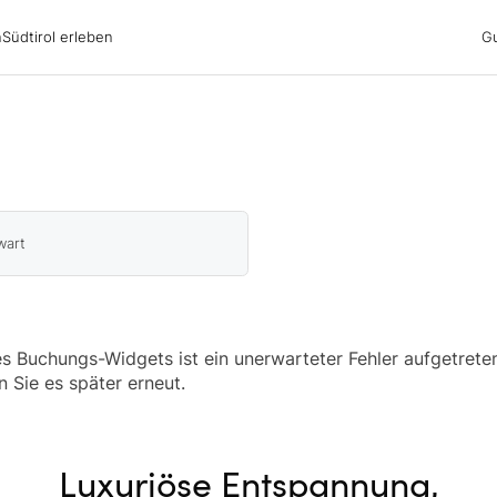
irol erleben
n
Südtirol erleben
G
ubsgebiete
ern
n
nswürdigkeiten
ub mit Hund
wart
 Buchungs-Widgets ist ein unerwarteter Fehler aufgetreten
n Sie es später erneut.
Luxuriöse Entspannung,