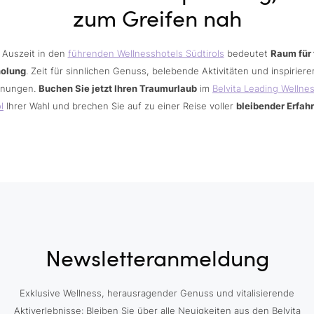
zum Greifen nah
 Auszeit in den
führenden Wellnesshotels Südtirols
bedeutet
Raum für 
holung
. Zeit für sinnlichen Genuss, belebende Aktivitäten und inspirier
nungen.
Buchen Sie jetzt Ihren Traumurlaub
im
Belvita Leading Wellne
l
Ihrer Wahl und brechen Sie auf zu einer Reise voller
bleibender Erfah
Newsletteranmeldung
Exklusive Wellness, herausragender Genuss und vitalisierende
Aktiverlebnisse: Bleiben Sie über alle Neuigkeiten aus den Belvita