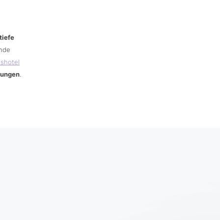
tiefe
ende
sshotel
rungen
.