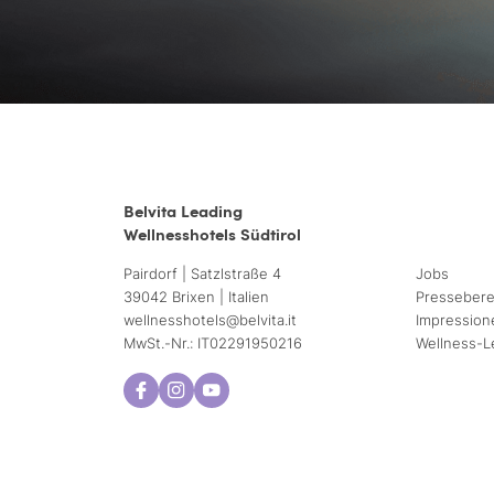
Belvita Leading
Wellnesshotels Südtirol
Pairdorf | Satzlstraße 4
Jobs
39042 Brixen | Italien
Pressebere
wellnesshotels@
belvita.
it
Impression
MwSt.-Nr.: IT02291950216
Wellness-L