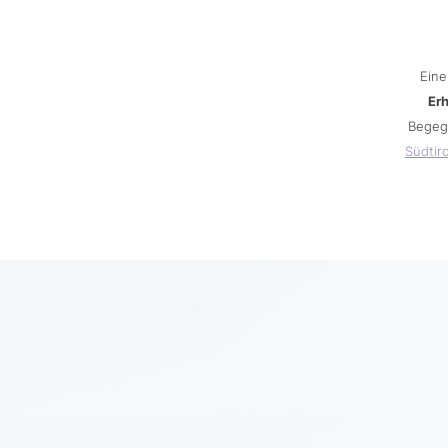
Eine
Er
Begeg
Südtiro