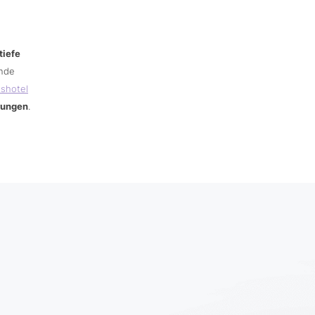
tiefe
ende
sshotel
rungen
.