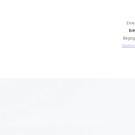
Eine
Er
Begeg
Südtiro