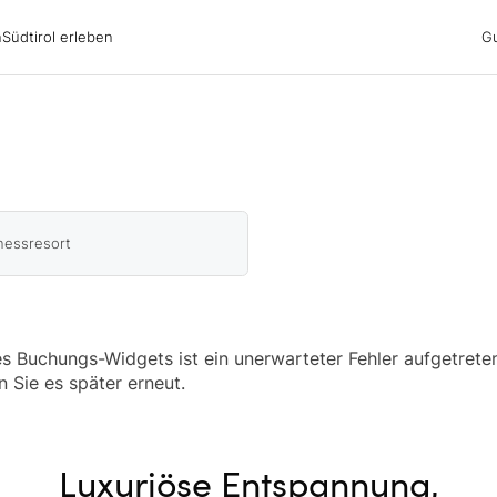
irol erleben
n
Südtirol erleben
G
ubsgebiete
ern
n
nswürdigkeiten
ub mit Hund
nessresort
 Buchungs-Widgets ist ein unerwarteter Fehler aufgetreten
n Sie es später erneut.
Luxuriöse Entspannung,