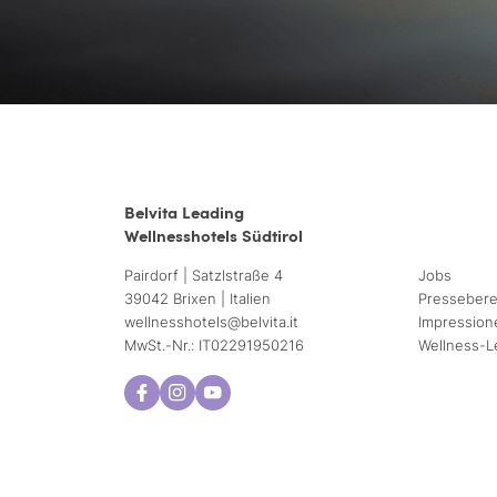
Belvita Leading
Wellnesshotels Südtirol
Pairdorf | Satzlstraße 4
Jobs
39042 Brixen | Italien
Pressebere
wellnesshotels@
belvita.
it
Impression
MwSt.-Nr.: IT02291950216
Wellness-L