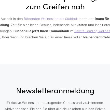
zum Greifen nah
 Auszeit in den
führenden Wellnesshotels Südtirols
bedeutet
Raum für 
holung
. Zeit für sinnlichen Genuss, belebende Aktivitäten und inspirier
nungen.
Buchen Sie jetzt Ihren Traumurlaub
im
Belvita Leading Wellne
l
Ihrer Wahl und brechen Sie auf zu einer Reise voller
bleibender Erfah
Newsletteranmeldung
Exklusive Wellness, herausragender Genuss und vitalisierende
Aktiverlebnisse: Bleiben Sie über alle Neuigkeiten aus den Belvita