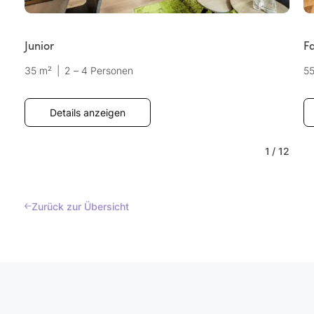
Junior
Fa
35 m²
|
2 – 4 Personen
5
Details anzeigen
1
/
12
Zurück zur Übersicht