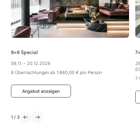
8=6 Special
7
08.11. – 20.12.2026
26
03
8 Übernachtungen
ab 1.860,00 €
pro Person
7
Angebot anzeigen
1
/
3