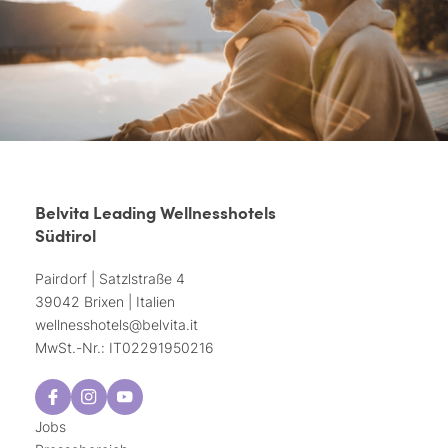
Belvita Leading Wellnesshotels
Südtirol
Pairdorf | Satzlstraße 4
39042 Brixen | Italien
wellnesshotels@
belvita.
it
MwSt.-Nr.: IT02291950216
Jobs