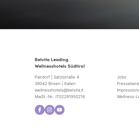
Belvita Leading
Wellnesshotels Südtirol
Pairdorf | Satzlstraße 4
Jobs
39042 Brixen | Italien
Pressebere
wellnesshotels@
belvita.
it
Impression
MwSt.-Nr.: IT02291950216
Wellness-L