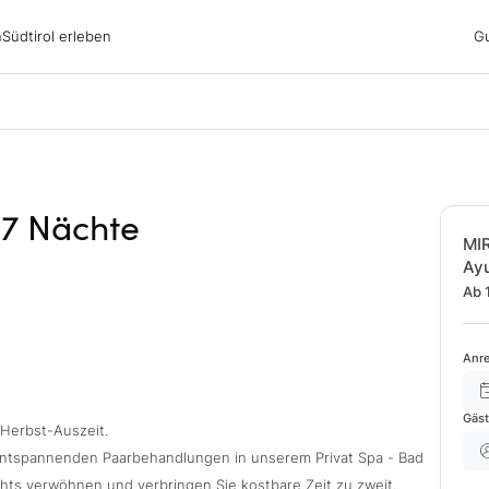
irol erleben
n
Südtirol erleben
G
ubsgebiete
ern
n
nswürdigkeiten
ub mit Hund
 7 Nächte
MI
Ay
Ab 
Anre
Gäs
 Herbst-Auszeit.
ntspannenden Paarbehandlungen in unserem Privat Spa - Bad
ights verwöhnen und verbringen Sie kostbare Zeit zu zweit.