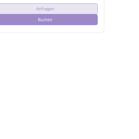
Erwachsene(r)
2
Anfragen
Kind(er)
0
Buchen