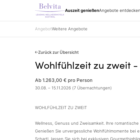
Südt
Urlaubspakete
Alle Hotels
Belvita Spirit
Auszeit genießen
Angebote entdecke
Angebote entdecken
Urla
Impressionen
Urlaubspakete
Wand
Anreise
Urlaubspakete
Bike
Katalog bestellen
Spezialisierungen
Golf
Angebot
Weitere Angebote
Partner
Belvita Spirit
Alle Hotels
Gutscheine
Ski
Jobs
Sehe
Kontakt
Urla
Gutscheine
Anfragen
Zurück zur Übersicht
Buchen
Wohlfühlzeit zu zweit -
Impressionen
Ab 1.263,00 €
pro Person
30.08. – 15.11.2026 (7 Übernachtungen)
WOHLFÜHLZEIT ZU ZWEIT
Wellness, Genuss und Zweisamkeit. Ihre romantische
Genießen Sie unvergessliche Wohlfühlmomente bei e
Schartl, lassen Sie sich bei exklusiven Gourmethighl