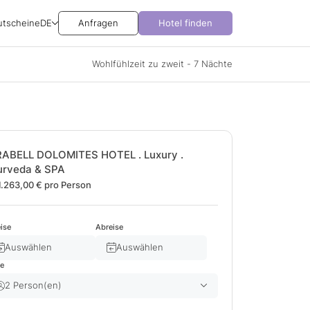
utscheine
DE
Anfragen
Hotel finden
Wohlfühlzeit zu zweit - 7 Nächte
RABELL DOLOMITES HOTEL . Luxury .
urveda & SPA
1.263,00 €
pro Person
ise
Abreise
Auswählen
Auswählen
te
2 Person(en)