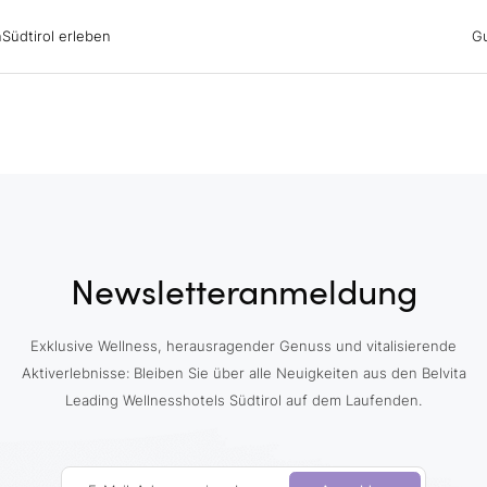
irol erleben
n
Südtirol erleben
G
ubsgebiete
ern
n
nswürdigkeiten
ub mit Hund
Newsletteranmeldung
Exklusive Wellness, herausragender Genuss und vitalisierende
Aktiverlebnisse: Bleiben Sie über alle Neuigkeiten aus den Belvita
Leading Wellnesshotels Südtirol auf dem Laufenden.