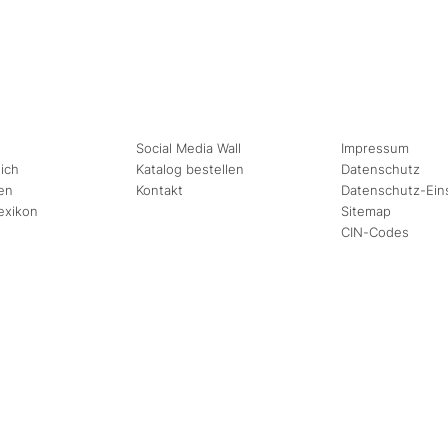
Social Media Wall
Impressum
ich
Katalog bestellen
Datenschutz
en
Kontakt
Datenschutz-Ein
exikon
Sitemap
CIN-Codes
August
September
Mi
Do
Fr
Sa
So
Mo
Di
Mi
Do
Fr
1
2
1
2
3
4
5
6
7
8
9
7
8
9
10
11
12
13
14
15
16
14
15
16
17
18
19
20
21
22
23
21
22
23
24
25