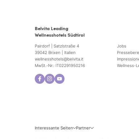
Belvita Leading
Wellnesshotels Südtirol
Pairdorf | Satzlstraße 4
Jobs
39042 Brixen | Italien
Pressebere
wellnesshotels@
belvita.
it
Impression
MwSt.-Nr.: IT02291950216
Wellness-L
Mo
Di
3
4
10
11
Interessante Seiten
Partner
17
18