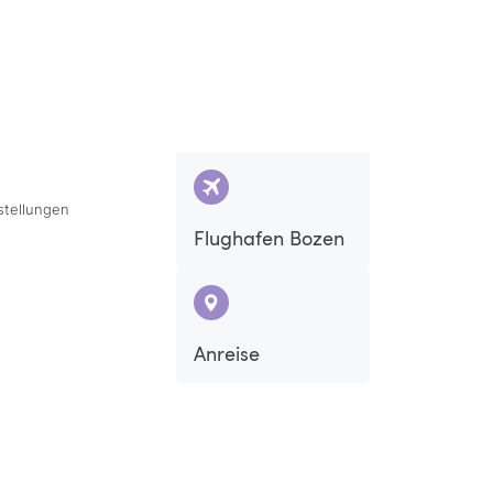
stellungen
Flughafen Bozen
Sa
So
Anreise
5
6
12
13
19
20
26
27