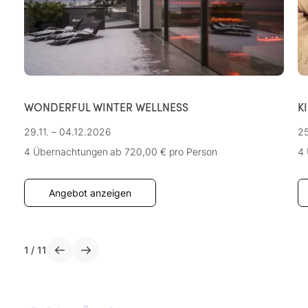
WONDERFUL WINTER WELLNESS
K
29.11. – 04.12.2026
25
4 Übernachtungen
ab 720,00 €
pro Person
4
Angebot anzeigen
1
/
11