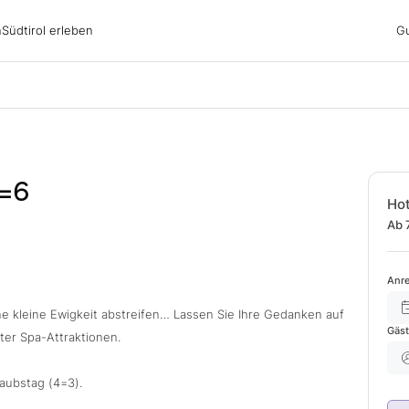
irol erleben
n
Südtirol erleben
G
ubsgebiete
ern
n
nswürdigkeiten
ub mit Hund
8=6
Hot
Ab 
Anre
ne kleine Ewigkeit abstreifen… Lassen Sie Ihre Gedanken auf
Gäs
er Spa-Attraktionen.
aubstag (4=3).