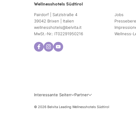
Wellnesshotels Südtirol
Pairdorf | Satzlstraße 4
Jobs
39042 Brixen | Italien
Pressebere
wellnesshotels@
belvita.
it
Impression
MwSt.-Nr.: IT02291950216
Wellness-L
Interessante Seiten
Partner
© 2026 Belvita Leading Wellnesshotels Südtirol