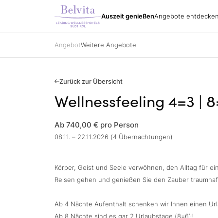
Südt
Urlaubspakete
Alle Hotels
Belvita Spirit
Auszeit genießen
Angebote entdecke
Angebote entdecken
Urla
Impressionen
Urlaubspakete
Wand
Anreise
Urlaubspakete
Bike
Katalog bestellen
Spezialisierungen
Golf
Angebot
Weitere Angebote
Partner
Belvita Spirit
Alle Hotels
Gutscheine
Ski
Jobs
Sehe
Kontakt
Urla
Gutscheine
Anfragen
Zurück zur Übersicht
Buchen
Wellnessfeeling 4=3 | 
Impressionen
Ab 740,00 €
pro Person
08.11. – 22.11.2026 (4 Übernachtungen)
Körper, Geist und Seele verwöhnen, den Alltag für ei
Reisen gehen und genießen Sie den Zauber traumhaft
Ab 4 Nächte Aufenthalt schenken wir Ihnen einen Url
Ab 8 Nächte sind es gar 2 Urlaubstage (8=6)!