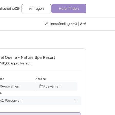
utscheine
DE
Anfragen
Hotel finden
Wellnessfeeling 4=3 | 8=6
el Quelle - Nature Spa Resort
740,00 €
pro Person
ise
Abreise
Auswählen
Auswählen
te
2 Person(en)
Erwachsene(r)
2