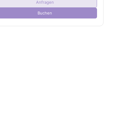
Anfragen
Kind(er)
0
Buchen