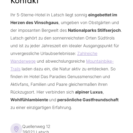
Kontakt
Verleih von Kindersitzen für Citybikes
Textil-Familiensauna
Ganzjährig beheizter Baby-Indoorpool mit
Trekkingstöcken
Verleih von Trinkflaschen und Helmen
Ruheraum mit Wasserbetten und geselliger
Minirutsche und Wasserspielen
Trail-Bike-Touren mit Guide (bis Anfang
Ihr 5-Sterne-Hotel in Latsch liegt sonnig
eingebettet im
Bike-Info-Corner mit Magazinen,
Ruheraum mit Tee- und Saftbar
Spielzimmer mit Lese-Kuschelecke, Minirutsche
November, gegen Aufpreis)
Herzen des Vinschgaus
, umgeben von Obstgärten und
Tourenempfehlungen und Kartenmaterial
Zusätzlicher Ruhebereich mit Poolblick,
und Sensorikspielen
VinschgauCard: freie Fahrt mit allen öffentlichen
der imposanten Bergwelt des
Nationalparks Stilfserjoch
.
Gratis Energiedrinks in verschiedenen Sorten
erweiterte Liegeflächen am Indoorpool
Komplette Babyausstattung: Flaschenwärmer,
Verkehrsmitteln in Südtirol sowie Vergünstigungen
Latsch gehört zu den sonnenreichsten Orten Südtirols
Täglich geführte Radtouren in unterschiedlichen
Verwöhnanwendungen von Maria Galland,
Hochstuhl, Wickelauflage, Windel-Starterpaket,
bei Bergbahnen, Museen und
und ist zu jeder Jahreszeit ein idealer Ausgangspunkt für
Schwierigkeitsgraden (gegen Aufpreis, bis
VITALIS Team Dr. Joseph, Salin de Biosel und
Toilettenaufsätze, Babywippe, Kinderbett,
Freizeiteinrichtungen
unvergessliche Urlaubserlebnisse:
Zahlreiche
Anfang November)
Ägyptos im La Vita Spa (gegen Aufpreis und mit
Badewanne, Schwimmhilfen, Rückentrage und
Wanderwege
und abwechslungsreiche
Mountainbike-
Lademöglichkeit für mitgebrachte E-Bikes
Voranmeldung)
Leih-Kinderwagen, Citybikes mit Kindersitzen,
Trails
laden dazu ein, die Natur aktiv zu entdecken. So
Yogaplattformen im Freien
Kinderräder und Laufräder
finden im Hotel Das Paradies Genussmenschen und
Babysitterservice (gegen Aufpreis,
Aktivfans, Familien und Paare gleichermaßen ihren
Voranmeldung erforderlich)
Rückzugsort. Hier verbinden sich
alpiner Luxus
,
Abendessen für Kinder im Kids-Club um 18.00
Wohlfühlambiente
und
persönliche Gastfreundschaft
Uhr
zu einer einzigartigen Erfahrung.
Teenielounge mit interaktivem Spieltisch,
Playstation, Tischkicker und Multi-Ball-Screen-
Quellenweg 12
Wand
39021 Latsch