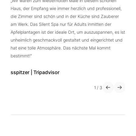
„Wir waren zum wiederholten Male in diesem schönen
„T
Haus, der Empfang wie immer herzlich und professionell,
er
die Zimmer sind schön und in der Küche sind Zauberer
Be
am Werk. Das Silent Spa nur für Adults inmitten der
Apfelplantagen ist der ideale Ort, um auszuspannen, es ist
H
unheimlich geschmackvoll gestaltet und eingerichtet und
hat eine tolle Atmosphäre. Das nächste Mal kommt
bestimmt!“
sspitzer | Tripadvisor
1
/
3