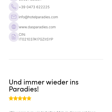
+39 0473 622225
info@hotelparadies.com
www.dasparadies.com
CIN:
IT021037A17GZIISYP
Und immer wieder ins
T
Paradies!
h