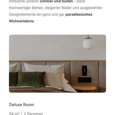
Ambiente unserer
Zimmer und Suiten
– dank
hochwertiger Betten, eleganter Bäder und ausgewählter
Designelemente ein ganz und gar
paradiesisches
Wohnerlebnis
.
Deluxe Room
P
34 m²
|
2 Personen
41