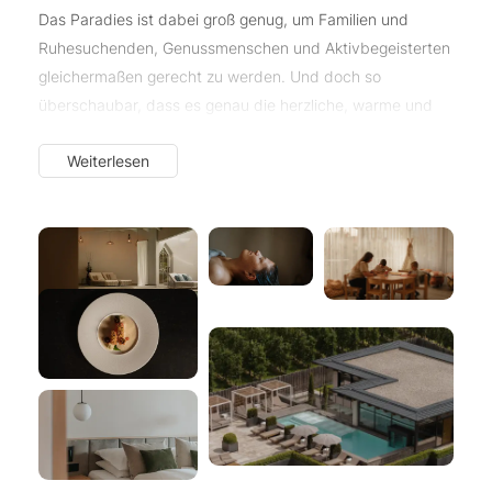
Das Paradies ist dabei groß genug, um Familien und
Ruhesuchenden, Genussmenschen und Aktivbegeisterten
gleichermaßen gerecht zu werden. Und doch so
überschaubar, dass es genau die herzliche, warme und
familiäre Atmosphäre
bewahrt, die diesen Ort so
Weiterlesen
besonders macht.
Sonnig liegt unser Hideaway am Ortsrand von Latsch –
2
eingebettet in den
5 000 m
großen Gartenpark
, dort,
wo der Blick weit über Obstgärten, Täler und die
majestätische Gletscherwelt des Nationalparks
Stilfserjoch mit König Ortler schweift. Hier nehmen all Ihre
erfüllenden Bike-Touren, Wanderungen und anderen
Outdoor-Abenteuer ihren Anfang. Zurück im Hotel
entspannen Sie schließlich im unverwechselbaren
Ambiente à la Paradies
: eine Atmosphäre, in der Sie sich
willkommen und umsorgt fühlen, ohne in Ihrer
Privatsphäre eingeengt zu werden.