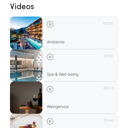
Videos
00:30
Ambiente
00:50
Spa & Well-being
00:33
Weingenuss
00:46