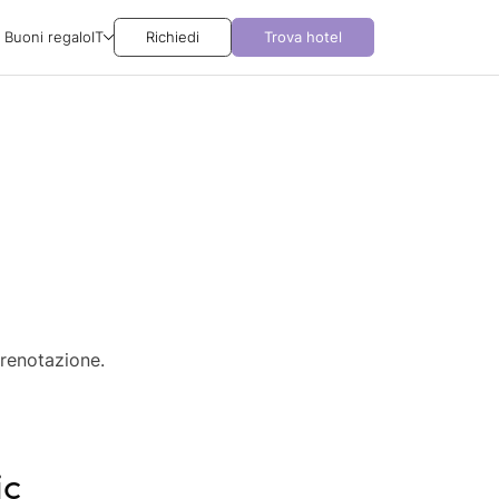
Buoni regalo
IT
Richiedi
Trova hotel
prenotazione.
ic