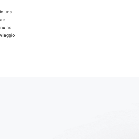
in una
ure
gno
nel
 viaggio