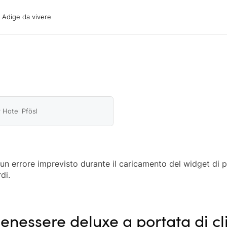
ige da vivere
o Adige da vivere
acanze
oni
oni
 con il cane
 Hotel Pfösl
o un errore imprevisto durante il caricamento del widget di 
di.
enessere deluxe a portata di cl