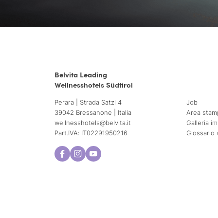
Belvita Leading
Wellnesshotels Südtirol
Perara | Strada Satzl 4
Job
39042 Bressanone | Italia
Area stam
wellnesshotels@
belvita.
it
Galleria i
Part.IVA: IT02291950216
Glossario 