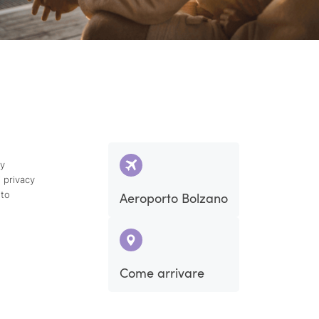
cy
 privacy
ito
Aeroporto Bolzano
Come arrivare