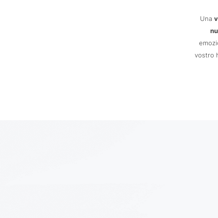
Una
v
nu
emozio
vostro 