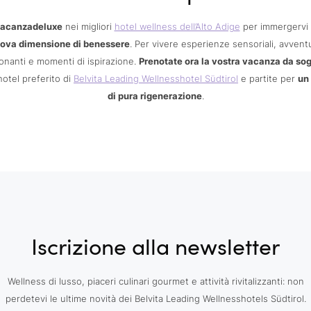
acanzadeluxe
nei migliori
hotel wellness dell’Alto Adige
per immergervi 
ova dimensione di benessere
. Per vivere esperienze sensoriali, avvent
nanti e momenti di ispirazione.
Prenotate ora la vostra vacanza da so
hotel preferito di
Belvita Leading Wellnesshotel Südtirol
e partite per
un
di pura rigenerazione
.
Iscrizione alla newsletter
Wellness di lusso, piaceri culinari gourmet e attività rivitalizzanti: non
perdetevi le ultime novità dei Belvita Leading Wellnesshotels Südtirol.