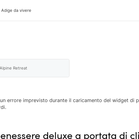
ige da vivere
o Adige da vivere
acanze
oni
oni
 con il cane
lpine Retreat
o un errore imprevisto durante il caricamento del widget di 
di.
enessere deluxe a portata di cl