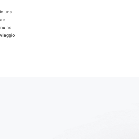
in una
ure
gno
nel
 viaggio