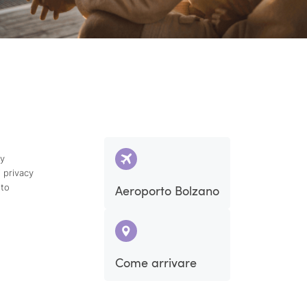
cy
 privacy
ito
Aeroporto Bolzano
Come arrivare