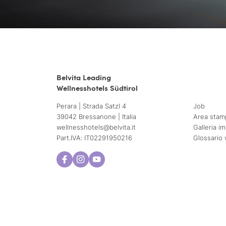
Belvita Leading
Wellnesshotels Südtirol
Perara | Strada Satzl 4
Job
39042 Bressanone | Italia
Area stam
wellnesshotels@
belvita.
it
Galleria i
Part.IVA: IT02291950216
Glossario 