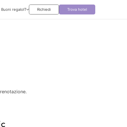
Buoni regalo
IT
Richiedi
Trova hotel
prenotazione.
ic