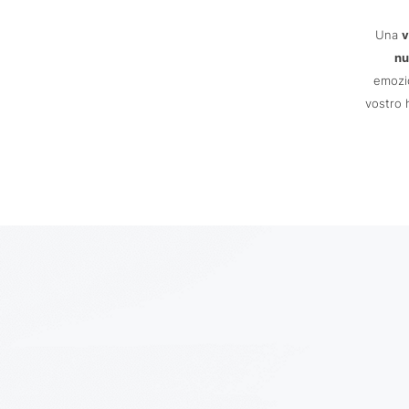
Una
v
nu
emozio
vostro 