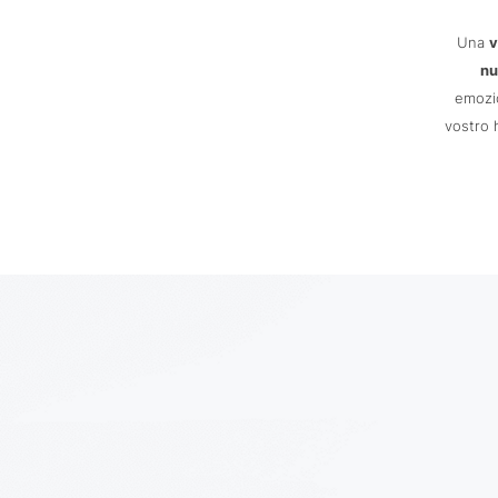
Una
v
nu
emozio
vostro 