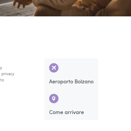
cy
 privacy
ito
Aeroporto Bolzano
Come arrivare