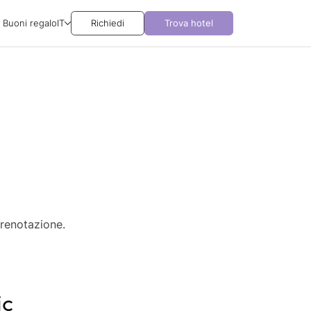
Buoni regalo
IT
Richiedi
Trova hotel
prenotazione.
ic