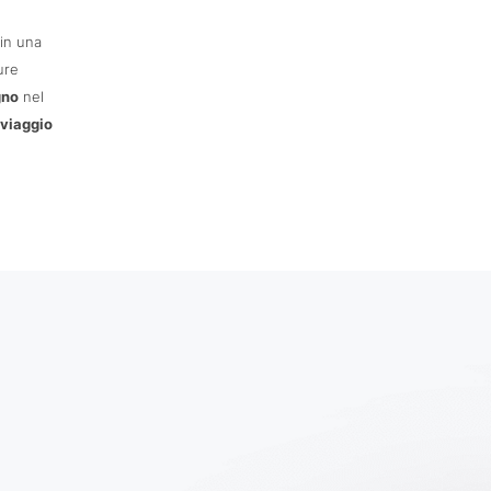
in una
ure
gno
nel
 viaggio