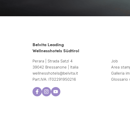
Belvita Leading
Wellnesshotels Südtirol
Perara | Strada Satzl 4
Job
39042 Bressanone | Italia
Area stam
wellnesshotels@
belvita.
it
Galleria i
Part.IVA: IT02291950216
Glossario 