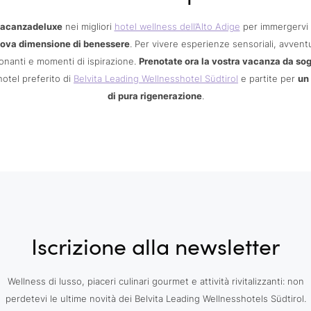
acanzadeluxe
nei migliori
hotel wellness dell’Alto Adige
per immergervi 
ova dimensione di benessere
. Per vivere esperienze sensoriali, avvent
nanti e momenti di ispirazione.
Prenotate ora la vostra vacanza da so
hotel preferito di
Belvita Leading Wellnesshotel Südtirol
e partite per
un
di pura rigenerazione
.
Iscrizione alla newsletter
Wellness di lusso, piaceri culinari gourmet e attività rivitalizzanti: non
perdetevi le ultime novità dei Belvita Leading Wellnesshotels Südtirol.