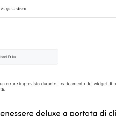
ige da vivere
o Adige da vivere
acanze
oni
oni
 con il cane
otel Erika
o un errore imprevisto durante il caricamento del widget di 
di.
enessere deluxe a portata di cl