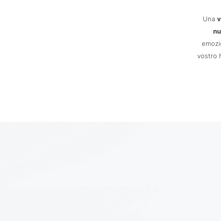
Una
v
nu
emozio
vostro 