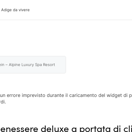
ige da vivere
o Adige da vivere
acanze
oni
oni
 con il cane
in – Alpine Luxury Spa Resort
o un errore imprevisto durante il caricamento del widget di 
di.
enessere deluxe a portata di cl