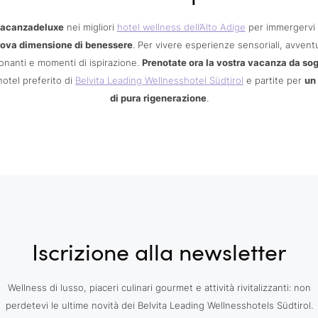
acanzadeluxe
nei migliori
hotel wellness dell’Alto Adige
per immergervi 
ova dimensione di benessere
. Per vivere esperienze sensoriali, avvent
nanti e momenti di ispirazione.
Prenotate ora la vostra vacanza da so
hotel preferito di
Belvita Leading Wellnesshotel Südtirol
e partite per
un
di pura rigenerazione
.
Iscrizione alla newsletter
Wellness di lusso, piaceri culinari gourmet e attività rivitalizzanti: non
perdetevi le ultime novità dei Belvita Leading Wellnesshotels Südtirol.