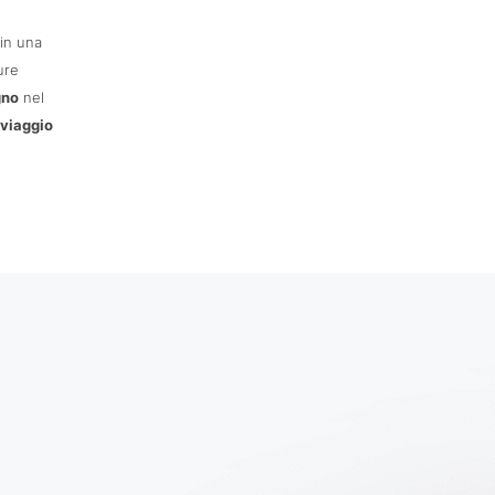
in una
ure
gno
nel
 viaggio