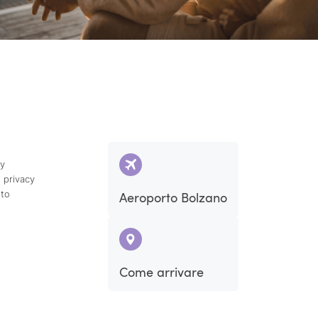
cy
 privacy
ito
Aeroporto Bolzano
Come arrivare