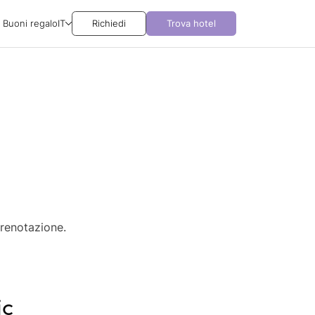
Buoni regalo
IT
Richiedi
Trova hotel
prenotazione.
ic