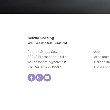
Belvita Leading
Wellnesshotels Südtirol
Perara | Strada Satzl 4
Job
39042 Bressanone | Italia
Area stam
wellnesshotels@
belvita.
it
Galleria i
Part.IVA: IT02291950216
Glossario 