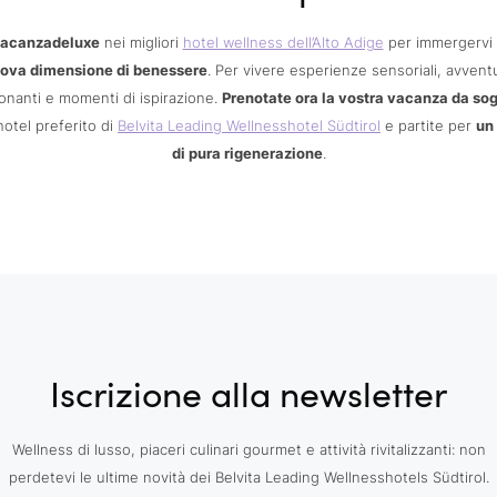
acanzadeluxe
nei migliori
hotel wellness dell’Alto Adige
per immergervi 
ova dimensione di benessere
. Per vivere esperienze sensoriali, avvent
nanti e momenti di ispirazione.
Prenotate ora la vostra vacanza da so
hotel preferito di
Belvita Leading Wellnesshotel Südtirol
e partite per
un
di pura rigenerazione
.
Iscrizione alla newsletter
Wellness di lusso, piaceri culinari gourmet e attività rivitalizzanti: non
perdetevi le ultime novità dei Belvita Leading Wellnesshotels Südtirol.