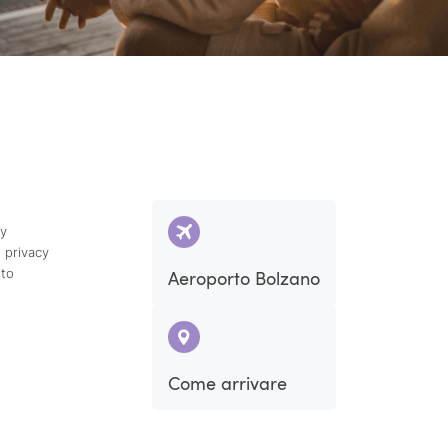
cy
 privacy
ito
Aeroporto Bolzano
Come arrivare