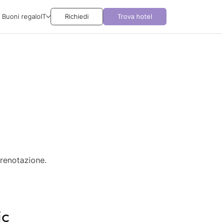
Buoni regalo
IT
Richiedi
Trova hotel
prenotazione.
ic