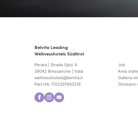
Belvita Leading
Wellnesshotels Südtirol
Perara | Strada Satzl 4
Job
39042 Bressanone | Italia
Area stam
wellnesshotels@
belvita.
it
Galleria i
Part.IVA: IT02291950216
Glossario 