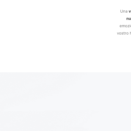
Una
v
nu
emozio
vostro 