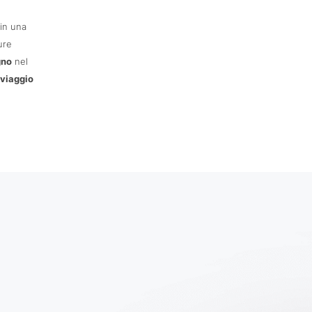
in una
ure
gno
nel
 viaggio