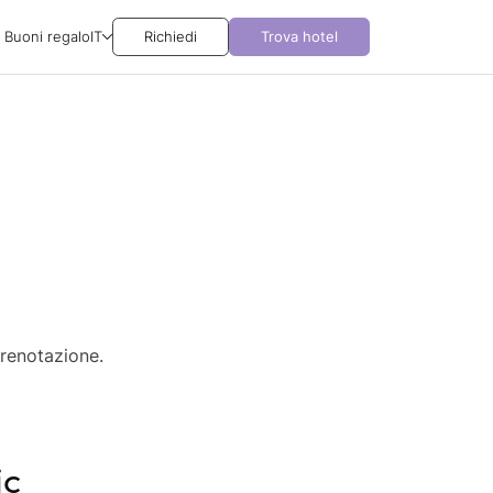
Buoni regalo
IT
Richiedi
Trova hotel
prenotazione.
ic