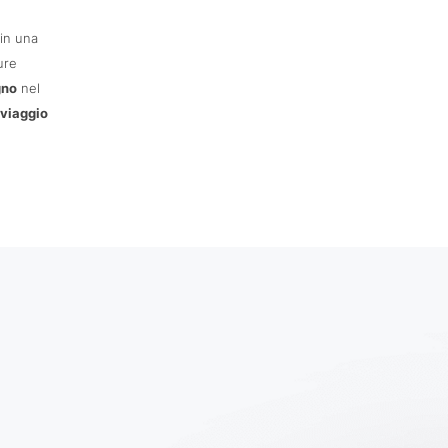
in una
ure
gno
nel
 viaggio