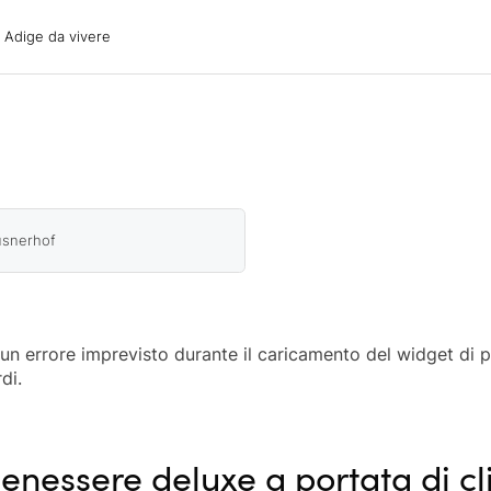
ige da vivere
o Adige da vivere
acanze
oni
oni
 con il cane
üsnerhof
o un errore imprevisto durante il caricamento del widget di 
di.
enessere deluxe a portata di cl