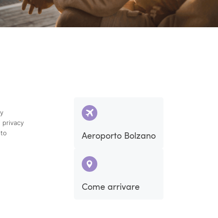
cy
 privacy
ito
Aeroporto Bolzano
Come arrivare