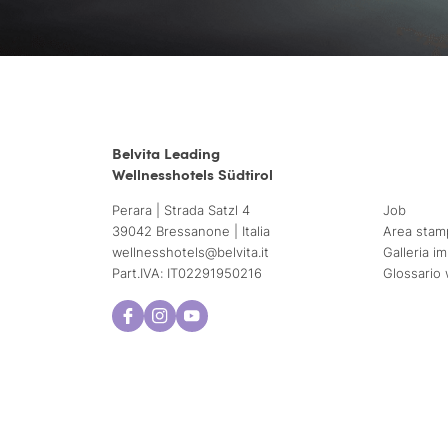
Belvita Leading
Wellnesshotels Südtirol
Perara | Strada Satzl 4
Job
39042 Bressanone | Italia
Area stam
wellnesshotels@
belvita.
it
Galleria i
Part.IVA: IT02291950216
Glossario 