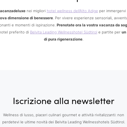
acanzadeluxe
nei migliori
hotel wellness dell’Alto Adige
per immergervi 
ova dimensione di benessere
. Per vivere esperienze sensoriali, avvent
nanti e momenti di ispirazione.
Prenotate ora la vostra vacanza da so
hotel preferito di
Belvita Leading Wellnesshotel Südtirol
e partite per
un
di pura rigenerazione
.
Iscrizione alla newsletter
Wellness di lusso, piaceri culinari gourmet e attività rivitalizzanti: non
perdetevi le ultime novità dei Belvita Leading Wellnesshotels Südtirol.