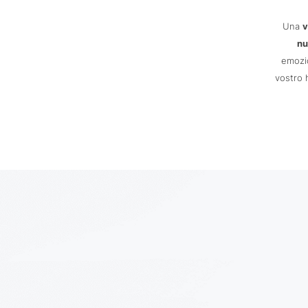
Una
v
nu
emozio
vostro 