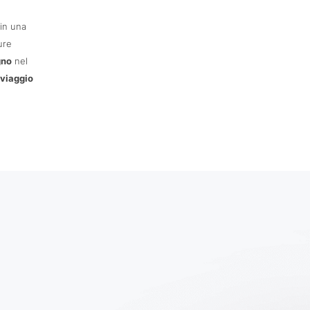
in una
ure
gno
nel
 viaggio