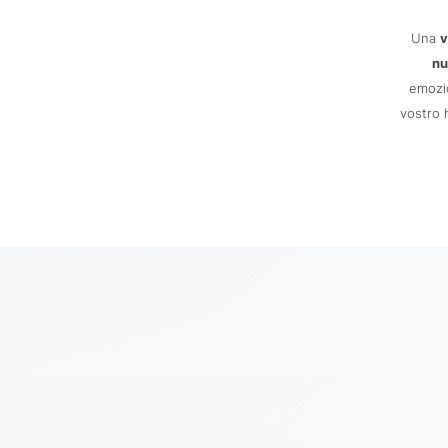
Una
v
nu
emozio
vostro 