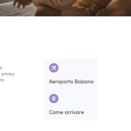
cy
 privacy
ito
Aeroporto Bolzano
Come arrivare