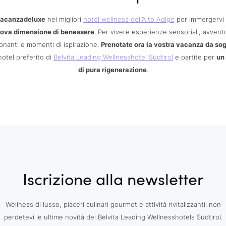
acanzadeluxe
nei migliori
hotel wellness dell’Alto Adige
per immergervi 
ova dimensione di benessere
. Per vivere esperienze sensoriali, avvent
nanti e momenti di ispirazione.
Prenotate ora la vostra vacanza da so
hotel preferito di
Belvita Leading Wellnesshotel Südtirol
e partite per
un
di pura rigenerazione
.
Iscrizione alla newsletter
Wellness di lusso, piaceri culinari gourmet e attività rivitalizzanti: non
perdetevi le ultime novità dei Belvita Leading Wellnesshotels Südtirol.