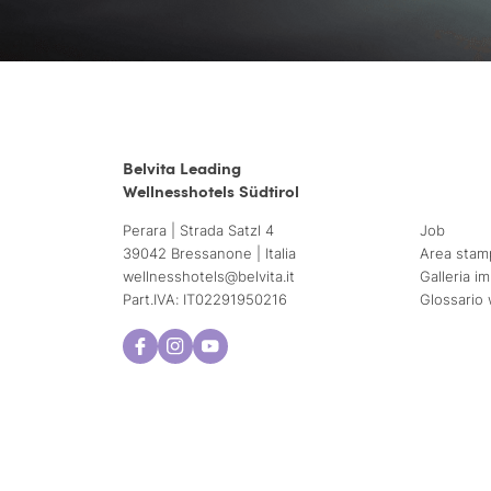
Belvita Leading
Wellnesshotels Südtirol
Perara | Strada Satzl 4
Job
39042 Bressanone | Italia
Area stam
wellnesshotels@
belvita.
it
Galleria i
Part.IVA: IT02291950216
Glossario 