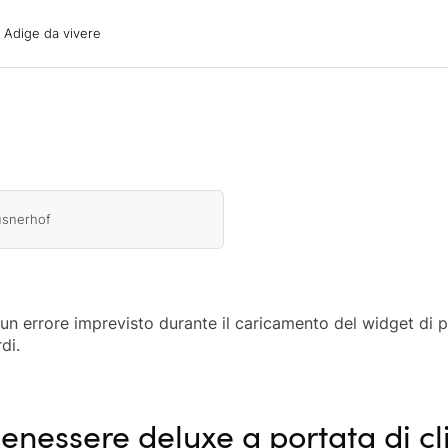
ige da vivere
o Adige da vivere
acanze
oni
oni
 con il cane
üsnerhof
o un errore imprevisto durante il caricamento del widget di 
di.
enessere deluxe a portata di cl