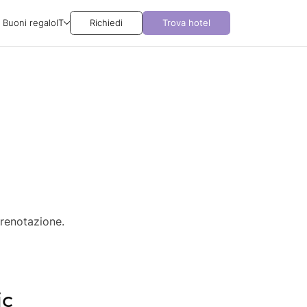
Buoni regalo
IT
Richiedi
Trova hotel
prenotazione.
ic