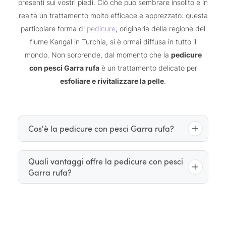
presenti sui vostri piedi. Ciò che può sembrare insolito è in
realtà un trattamento molto efficace e apprezzato: questa
particolare forma di
pedicure
, originaria della regione del
fiume Kangal in Turchia, si è ormai diffusa in tutto il
mondo. Non sorprende, dal momento che la
pedicure
con pesci Garra rufa
è un trattamento delicato per
esfoliare e rivitalizzare la pelle
.
Cos'è la pedicure con pesci Garra rufa?
Durante questo trattamento, immergete i piedi in
Quali vantaggi offre la pedicure con pesci
Garra rufa?
piccoli Garra
un’apposita vasca in cui si trovano i
rufa
doctor fish
, noti anche come
. Questi pesci
possiedono la straordinaria capacità di rimuovere
rimuovere
La pedicure con pesci Garra rufa aiuta a
delicatamente le cellule cutanee morte senza
le callosità e le cellule cutanee morte
, a favorire la