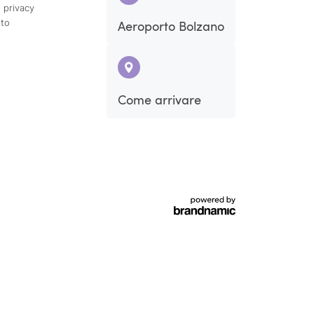
 privacy
ito
Aeroporto Bolzano
Sab
Dom
Come arrivare
5
6
12
13
19
20
26
27