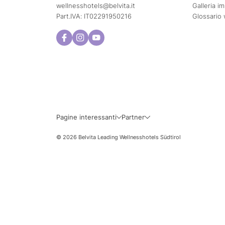
wellnesshotels@
belvita.
it
Galleria i
Part.IVA: IT02291950216
Glossario 
Lun
Mar
3
4
10
11
Pagine interessanti
Partner
17
18
© 2026 Belvita Leading Wellnesshotels Südtirol
24
25
31
Date di viaggi