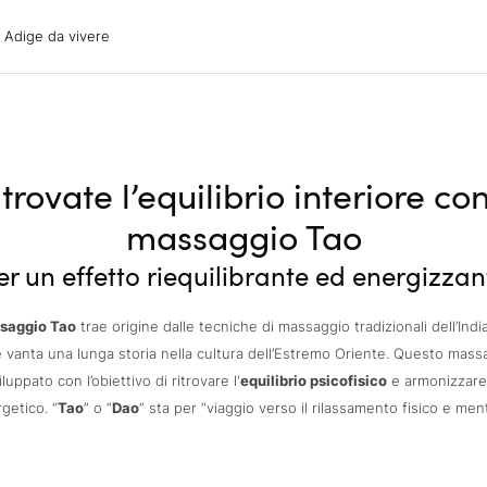
ige da vivere
o Adige da vivere
acanze
oni
oni
 con il cane
trovate l’equilibrio interiore con
massaggio Tao
er un effetto riequilibrante ed energizzan
saggio Tao
trae origine dalle tecniche di massaggio tradizionali dell’Indi
e vanta una lunga storia nella cultura dell’Estremo Oriente. Questo mass
luppato con l’obiettivo di ritrovare l'
equilibrio psicofisico
e armonizzare 
getico. “
Tao
” o “
Dao
” sta per “viaggio verso il rilassamento fisico e ment