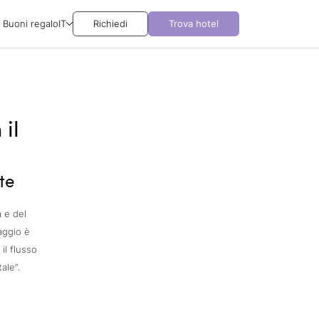
Buoni regalo
IT
Richiedi
Trova hotel
 il
te
a e del
aggio è
il flusso
ale”.