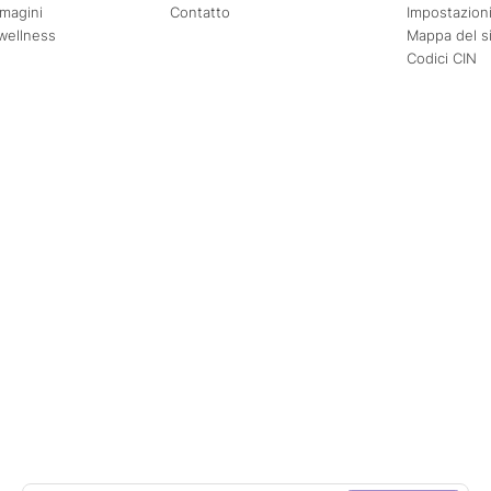
mmagini
Contatto
Impostazioni
wellness
Mappa del s
Codici CIN
Agosto
Settembre
Mer
Gio
Ven
Sab
Dom
Lun
Mar
Mer
Gio
Ven
1
2
1
2
3
4
5
6
7
8
9
7
8
9
10
11
12
13
14
15
16
14
15
16
17
18
19
20
21
22
23
21
22
23
24
25
26
27
28
29
30
28
29
30
Adulto/i
2
o esatte
±1 giorno
±3 giorni
±7 giorni
Bambino/i
0