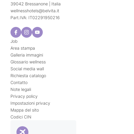
39042 Bressanone | Italia
rilassamento.
dell’organismo
effetto calmante
. Inoltre, l’
wellnesshotels@
belvita.
it
dell’acqua
riduce lo stress e favorisce il benessere
Part.IVA: IT02291950216
generale. In generale, possiamo dire che il
massaggio subacqueo è un terapia olistico che
combina recupero fisico al rilassamento mentale.
Job
Area stampa
Galleria immagini
Glossario wellness
Social media wall
Richiesta catalogo
Contatto
Note legali
Privacy policy
Impostazioni privacy
Mappa del sito
Codici CIN