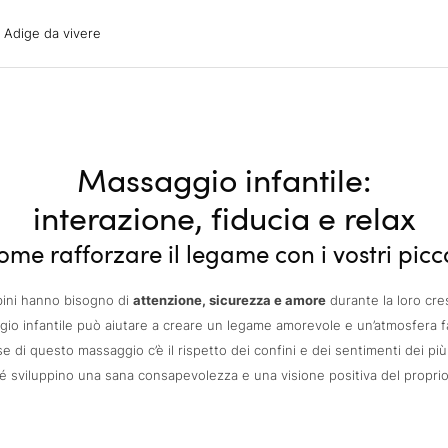
ige da vivere
o Adige da vivere
acanze
oni
oni
 con il cane
Massaggio infantile:
interazione, fiducia e relax
ome rafforzare il legame con i vostri picco
bini hanno bisogno di
attenzione, sicurezza e amore
durante la loro cresc
io infantile può aiutare a creare un legame amorevole e un’atmosfera fa
se di questo massaggio c’è il rispetto dei confini e dei sentimenti dei più 
hé sviluppino una sana consapevolezza e una visione positiva del proprio