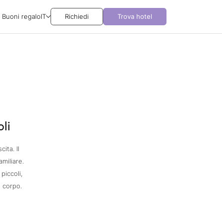
Buoni regalo
IT
Richiedi
Trova hotel
li
ita. Il
miliare.
piccoli,
 corpo.