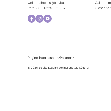
wellnesshotels@
belvita.
it
Galleria i
Part.IVA: IT02291950216
Glossario 
Lun
Mar
3
4
10
11
Pagine interessanti
Partner
17
18
© 2026 Belvita Leading Wellnesshotels Südtirol
24
25
31
Date di viaggi