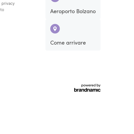
 privacy
ito
Aeroporto Bolzano
Sab
Dom
Come arrivare
5
6
12
13
19
20
26
27