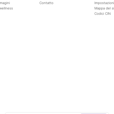
mmagini
Contatto
Impostazioni
wellness
Mappa del s
Codici CIN
Agosto
Settembre
Mer
Gio
Ven
Sab
Dom
Lun
Mar
Mer
Gio
Ven
1
2
1
2
3
4
5
6
7
8
9
7
8
9
10
11
12
13
14
15
16
14
15
16
17
18
19
20
21
22
23
21
22
23
24
25
26
27
28
29
30
28
29
30
Adulto/i
2
o esatte
±1 giorno
±3 giorni
±7 giorni
Bambino/i
0