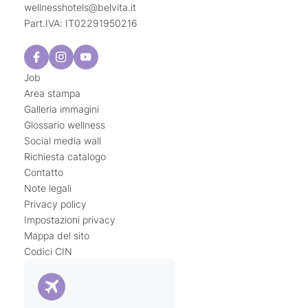
Haki® Purna
è un trattamento per tutto il corpo
wellnesshotels@
belvita.
it
al massaggio Haki® vengono riattivate le capacità
che mira a riequilibrare il corpo dalla pianta dei
Part.IVA: IT02291950216
di autoguarigione dell’organismo. Non vi resta che
piedi alla testa.
provarlo!
Haki® Sacrale
si concentra sulle tensioni della
schiena, tra la colonna lombare e i glutei, e serve
Job
Area stampa
a rilassare i nervi dell’area lombare.
Galleria immagini
Haki® Stretch & Relax
si concentra sulla zona
Glossario wellness
della testa, del collo e delle spalle e ha un effetto
Social media wall
riequilibrante.
Richiesta catalogo
Haki® Flow
si svolge in acqua e consiste in
Contatto
delicate rotazioni di testa, collo e spalle per
Note legali
stimolare la percezione consapevole del corpo.
Privacy policy
Impostazioni privacy
Mappa del sito
Codici CIN